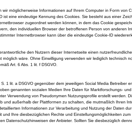
 wir möglicherweise Informationen auf Ihrem Computer in Form von Co
D ist eine eindeutige Kennung des Cookies. Sie besteht aus einer Zeic
ternetbrowser zugeordnet werden können, in dem das Cookie gespeiche
vern, den individuellen Browser der betroffenen Person von anderen In
timmter Internetbrowser kann über die eindeutige Cookie-ID wiedererka
antwortliche den Nutzern dieser Internetseite einen nutzerfreundlich
ht möglich wäre. Ohne Einwilligung verwenden wir lediglich technisch 
mäß Art. 6 Abs. 1 lit. f DSGVO.
 1 S. 1 lit. a DSGVO gegenüber dem jeweiligen Social Media Betreiber e
r oben genannten sozialen Medien Ihre Daten für Marktforschungs- u
nter Verwendung von Pseudonymen Nutzungsprofile erstellt werden. D
 und außerhalb der Plattformen zu schalten, die mutmaßlich Ihren In
detaillierten Informationen zur Verarbeitung und Nutzung der Daten dur
it und Ihre diesbezüglichen Rechte und Einstellungsmöglichkeiten zum 
ten Datenschutzhinweisen der Anbieter. Sollten Sie diesbezüglich denno