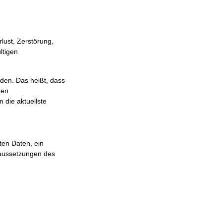
lust, Zerstörung,
ltigen
den. Das heißt, dass
gen
 die aktuellste
ten Daten, ein
raussetzungen des