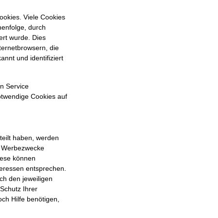
okies. Viele Cookies
henfolge, durch
rt wurde. Dies
ternetbrowsern, die
nnt und identifiziert
en Service
notwendige Cookies auf
rteilt haben, werden
nd Werbezwecke
iese können
teressen entsprechen.
ch den jeweiligen
Schutz Ihrer
ch Hilfe benötigen,