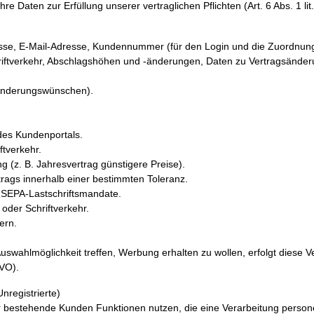
re Daten zur Erfüllung unserer vertraglichen Pflichten (Art. 6 Abs. 1 li
se, E-Mail-Adresse, Kundennummer (für den Login und die Zuordnung
ftverkehr, Abschlagshöhen und -änderungen, Daten zu Vertragsänder
Änderungswünschen).
des Kundenportals.
tverkehr.
(z. B. Jahresvertrag günstigere Preise).
gs innerhalb einer bestimmten Toleranz.
SEPA-Lastschriftsmandate.
der Schriftverkehr.
ern.
swahlmöglichkeit treffen, Werbung erhalten zu wollen, erfolgt diese V
GVO).
nregistrierte)
r bestehende Kunden Funktionen nutzen, die eine Verarbeitung pers