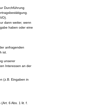
zur Durchführung
ertragsbestätigung.
GVO).
ur dann weiter, wenn
tergabe haben oder eine
 der anfragenden
 ist.
ng unserer
ten Interessen an der
n (z.B. Eingaben in
rt. 6 Abs. 1 lit. f.