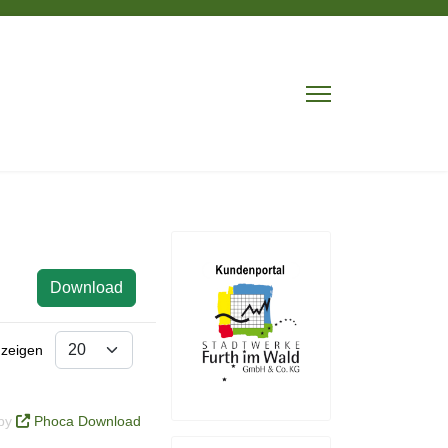
Download
nzeigen
 by
Phoca Download