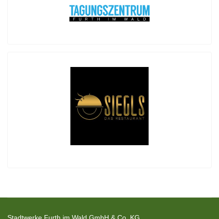
Stadtwerke Furth im Wald GmbH & Co. KG